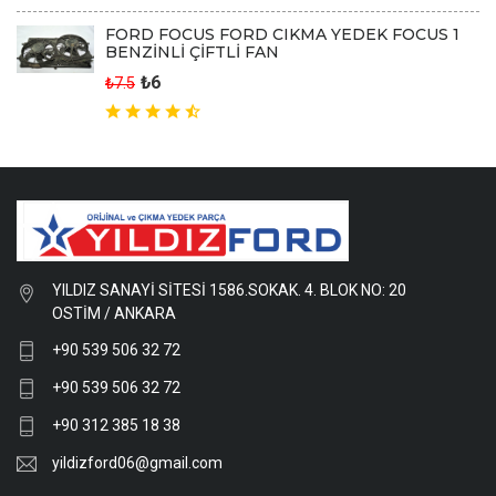
FORD FOCUS FORD CIKMA YEDEK FOCUS 1
BENZİNLİ ÇİFTLİ FAN
₺6
₺7.5
YILDIZ SANAYİ SİTESİ 1586.SOKAK. 4. BLOK NO: 20
OSTİM / ANKARA
+90 539 506 32 72
+90 539 506 32 72
+90 312 385 18 38
yildizford06@gmail.com