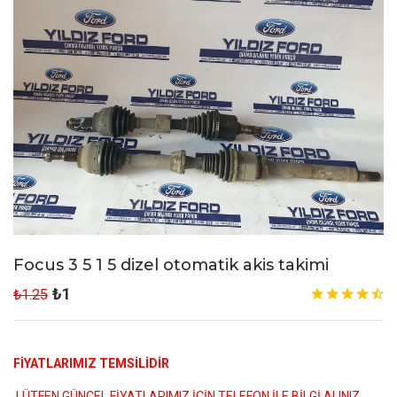
Focus 3 5 1 5 dizel otomatik akis takimi
₺1
₺1.25
FİYATLARIMIZ TEMSİLİDİR
LÜTFEN GÜNCEL FİYATLARIMIZ İÇİN TELEFON İLE BİLGİ ALINIZ