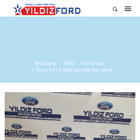
Ana Sayfa
FORD
Ford Focus
Focus 3 5 1 5 dizel otomatik akis takimi