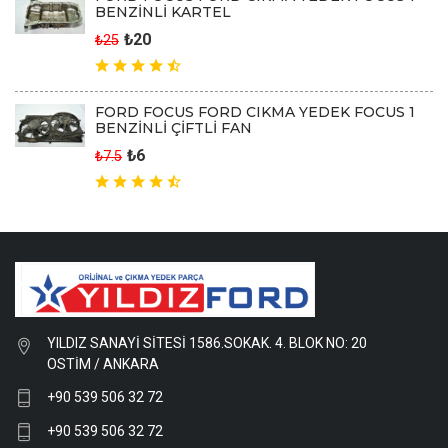
BENZİNLİ KARTEL
₺20
₺25
FORD FOCUS FORD CIKMA YEDEK FOCUS 1
BENZİNLİ ÇİFTLİ FAN
₺6
₺7.5
YILDIZ SANAYİ SİTESİ 1586.SOKAK. 4. BLOK NO: 20
OSTİM / ANKARA
+90 539 506 32 72
+90 539 506 32 72