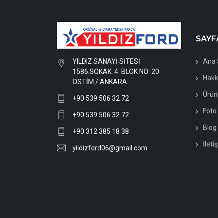
SAYF
YILDIZ SANAYİ SİTESİ
Ana 
1586.SOKAK. 4. BLOK NO: 20
Hakk
OSTİM / ANKARA
Ürün
+90 539 506 32 72
Foto 
+90 539 506 32 72
Blog
+90 312 385 18 38
İleti
yildizford06@gmail.com