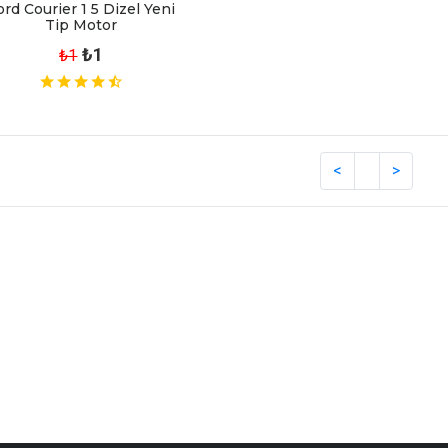
ord Courier 1 5 Dizel Yeni
Tip Motor
₺1
₺1