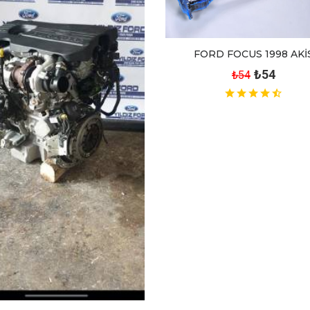
FORD FOCUS 1998 AKİ
₺54
₺54