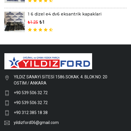
1 6 dizel e4 dv6 eksantrik kapaklari
₺1
₺1.25
YILDIZ SANAYİ SİTESİ 1586.SOKAK. 4. BLOK NO: 20
OSTİM / ANKARA
+90 539 506 32 72
+90 539 506 32 72
+90 312 385 18 38
yildizford06@gmail.com