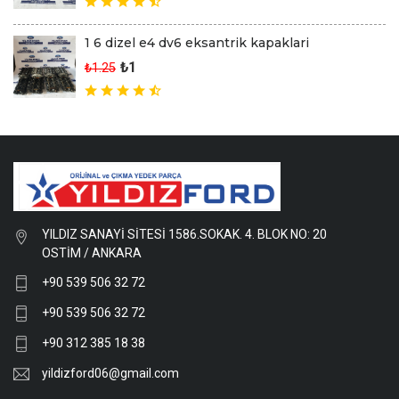
1 6 dizel e4 dv6 eksantrik kapaklari
₺1
₺1.25
YILDIZ SANAYİ SİTESİ 1586.SOKAK. 4. BLOK NO: 20
OSTİM / ANKARA
+90 539 506 32 72
+90 539 506 32 72
+90 312 385 18 38
yildizford06@gmail.com