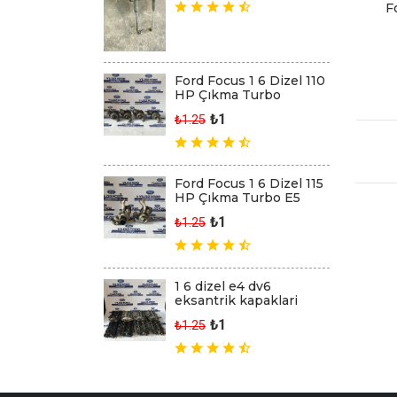
F
Ford Focus 1 6 Dizel 110
HP Çıkma Turbo
₺1
₺1.25
Ford Focus 1 6 Dizel 115
HP Çıkma Turbo E5
₺1
₺1.25
1 6 dizel e4 dv6
eksantrik kapaklari
₺1
₺1.25