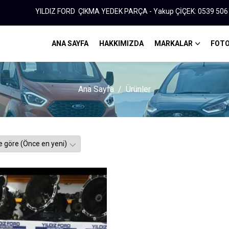
YILDIZ FORD ÇIKMA YEDEK PARÇA - Yakup ÇİÇEK: 0539 506 32 72
ANA SAYFA
HAKKIMIZDA
MARKALAR
FOTO
Ana Sayfa
Ürünler