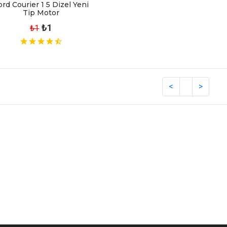
ord Courier 1 5 Dizel Yeni
Tip Motor
₺1
₺1