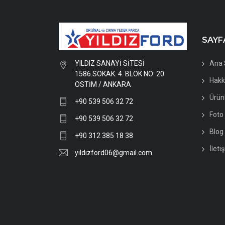
SAYF
YILDIZ SANAYİ SİTESİ
Ana 
1586.SOKAK. 4. BLOK NO: 20
Hakk
OSTİM / ANKARA
Ürün
+90 539 506 32 72
Foto 
+90 539 506 32 72
Blog
+90 312 385 18 38
İleti
yildizford06@gmail.com