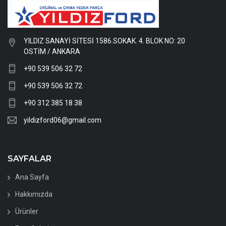
YILDIZ SANAYİ SİTESİ 1586.SOKAK. 4. BLOK NO: 20
OSTİM / ANKARA
+90 539 506 32 72
+90 539 506 32 72
+90 312 385 18 38
yildizford06@gmail.com
SAYFALAR
Ana Sayfa
Hakkımızda
Ürünler